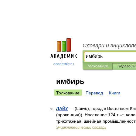
Словари и энциклоп
academic.ru
Толкования
Переводы
имбирь
Толкование
Перевод
Книги
ЛАЙУ
— (Laiwu), город в Восточном К
91
(провинция)). Население 124 тыс. чел
трикотажная, швейная промышленность
Энциклопедический словарь