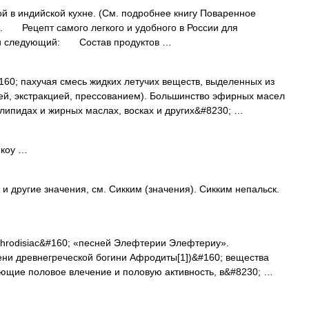
 индийской кухне. (См. подробнее книгу Поваренное
2). Рецепт самого легкого и удобного в России для
тни следующий: Состав продуктов …
0; пахучая смесь жидких летучих веществ, выделенных из
ей, экстракцией, прессованием). Большинство эфирных масел
липидах и жирных маслах, восках и других&#8230; …
якоу …
и другие значения, см. Сикким (значения). Сикким непальск.
phrodisiac&#160; «песней Элефтерии Элефтериу».
мени древнегреческой богини Афродиты[1])&#160; вещества
ющие половое влечение и половую активность, в&#8230; …