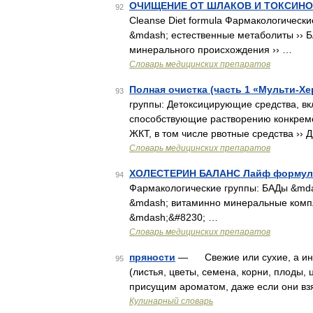
ОЧИЩЕНИЕ ОТ ШЛАКОВ И ТОКСИНОВ
92
Cleanse Diet formula Фармакологичес
&mdash; естественные метаболиты ›› Б
минерального происхождения ›› …
Словарь медицинских препаратов
Полная очистка (часть 1 «Мульти-Хе
93
группы: Детоксицирующие средства, вк
способствующие растворению конкреме
ЖКТ, в том числе рвотные средства ›› 
Словарь медицинских препаратов
ХОЛЕСТЕРИН БАЛАНС Лайф формул
94
Фармакологические группы: БАДы &mda
&mdash; витаминно минеральные компл
&mdash;&#8230; …
Словарь медицинских препаратов
пряности
— Свежие или сухие, а ино
95
(листья, цветы, семена, корни, плоды,
присущим ароматом, даже если они вз
Кулинарный словарь