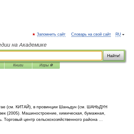
Запомнить сайт
Словарь на свой сайт
RU
едии на Академике
Найти!
Книги
Игры ⚽
итае (см. КИТАЙ), в провинции Шаньдун (см. ШАНЬДУН
овек (2005). Машиностроение, химическая, бумажная,
. Торговый центр сельскохозяйственного района …