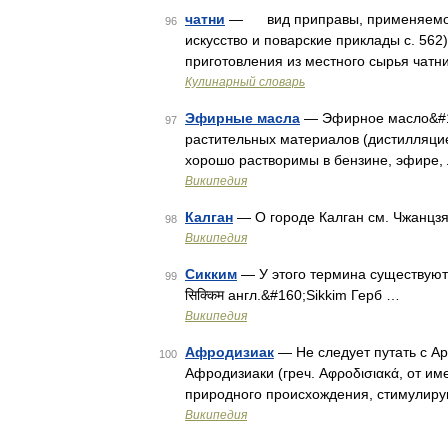
чатни
— вид приправы, применяемой в
96
искусство и поварские приклады с. 56
приготовления из местного сырья ча
Кулинарный словарь
Эфирные масла
— Эфирное масло&#16
97
растительных материалов (дистилляци
хорошо растворимы в бензине, эфире, 
Википедия
Калган
— О городе Калган см. Чжанцз
98
Википедия
Сикким
— У этого термина существуют 
99
सिक्किम англ.&#160;Sikkim Герб …
Википедия
Афродизиак
— Не следует путать с A
100
Афродизиаки (греч. Αφροδισιακά, от и
природного происхождения, стимулиру
Википедия