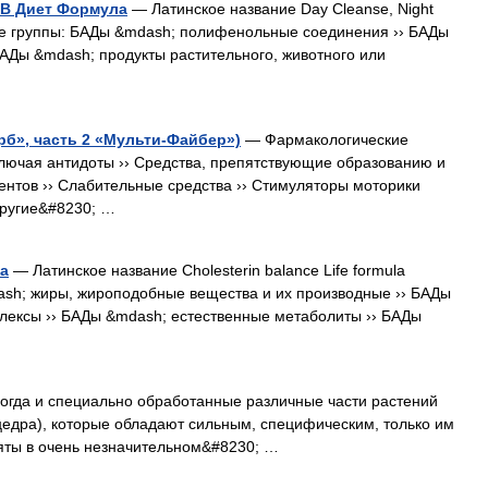
 Диет Формула
— Латинское название Day Cleanse, Night
кие группы: БАДы &mdash; полифенольные соединения ›› БАДы
АДы &mdash; продукты растительного, животного или
рб», часть 2 «Мульти-Файбер»)
— Фармакологические
лючая антидоты ›› Средства, препятствующие образованию и
нтов ›› Слабительные средства ›› Стимуляторы моторики
Другие&#8230; …
а
— Латинское название Cholesterin balance Life formula
sh; жиры, жироподобные вещества и их производные ›› БАДы
ексы ›› БАДы &mdash; естественные метаболиты ›› БАДы
гда и специально обработанные различные части растений
 цедра), которые обладают сильным, специфическим, только им
яты в очень незначительном&#8230; …