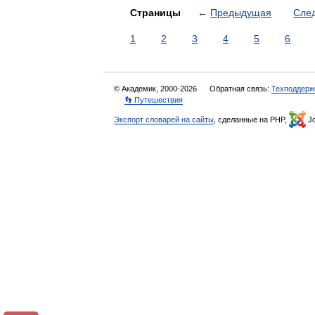
Страницы
←
Предыдущая
Сле
1
2
3
4
5
6
© Академик, 2000-2026
Обратная связь:
Техподдерж
👣 Путешествия
Экспорт словарей на сайты
, сделанные на PHP,
Jo