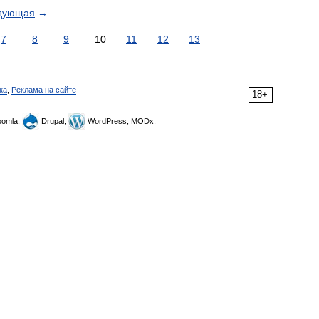
дующая
→
7
8
9
10
11
12
13
ка
,
Реклама на сайте
18+
omla,
Drupal,
WordPress, MODx.